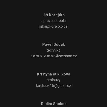
Jiří Korejtko
správce areálu
jirka@korejtko.cz
Pavel Dědek
technika
s.a.m.p.l.e.m.a.n@seznam.cz
Kristýna Kuklíková
smlouvy
kuklicek16@gmail.cz
Radim Sochor