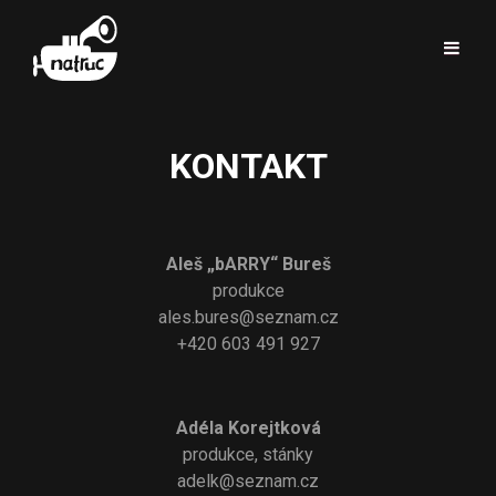
KONTAKT
Aleš „bARRY“ Bureš
produkce
ales.bures@seznam.cz
+420 603 491 927
Adéla Korejtková
produkce, stánky
adelk@seznam.cz